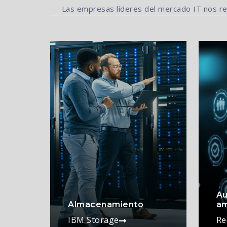
Las empresas líderes del mercado IT nos res
Au
Almacenamiento
am
IBM Storage
Re